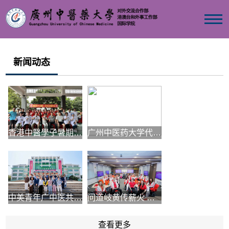
新闻动态
香港中醫學子暑期北上...
广州中医药大学代表团...
中美青年广中医共探中...
问道岐黄传薪火 逐梦湾...
查看更多