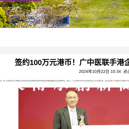
签约100万元港币！广中医联手港
2024年10月22日 10:34 点
20日，由广州中医药大学与香港位元堂共同主办的粤港澳中医药传承创新高质量发展国际论坛在香港举办。会议上，广州中医药大学与位元堂签约设立“位元堂奖学金”，由位元堂向广州中医药大学捐献100