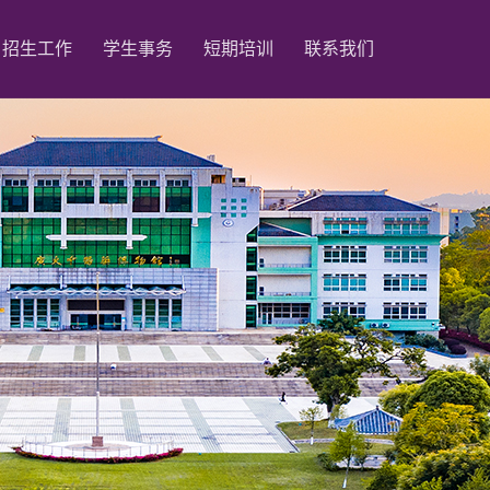
招生工作
学生事务
短期培训
联系我们