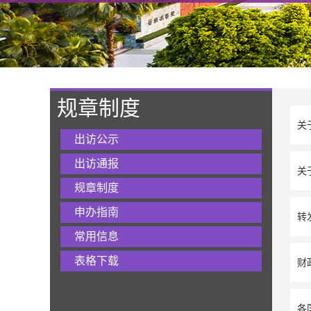
规章制度
关
出访公示
出访通报
关
规章制度
申办指南
转
常用信息
表格下载
财
各