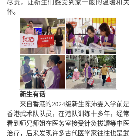
尽责，
让新生们感受到家一般的温暖和关
怀
。
新生有话
来自香港的
2024级
新生
陈沛雯
入学前是
香港武术队队员，
在港队训练十多年，
经常
看到
师兄师姐在医务室
接受
针灸拔罐
等中医
治疗
，
后来
发现许多古代医学家往往也是武