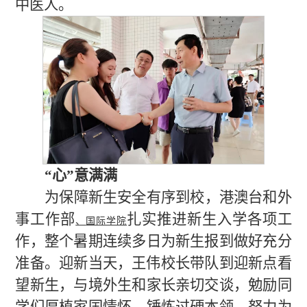
中医人。
“心”意满满
为保障新生安全有序
到校
，
港澳台和外
事工作部
扎实推进新生入学各项工
、
国际学院
作
，整个暑期连续多日为新生报到做好充分
准备。迎新当天，王伟
校长
带队到
迎新
点
看
望新生，与
境外
生
和家长
亲切交谈，
勉励
同
学们
厚植家国情怀，锤炼过硬本领，努力为