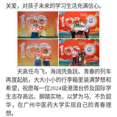
关爱，对孩子未来的学习生活充满信心。
天高任鸟飞，海阔凭鱼跃。青春的列车
再度起航，
大大小小的行李箱里装满梦想和
希望，
祝愿每一位202
4
级
港澳台侨及国际学
生志存高远、脚踏实地、
以梦为马
、
不负韶
华
，在广州中医药大学实现自己的青春理
想。