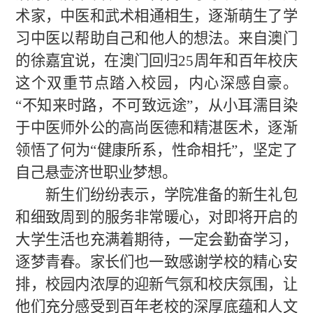
术家
，中医和武术相通相生，逐渐萌生了
学
习中医
以
帮助自己
和
他人
的想法
。
来自澳门
的徐嘉宜说，在澳门回归25周年和百年校庆
这个双重节点踏入校园，内心深感自豪。
“不知来时路，不可致远途”
，
从小耳濡目染
于中医师
外公的高尚医德和精湛医术，
逐渐
领悟
了
何为“健康所系，性命相托”，坚定
了
自己
悬壶济世
职业梦想
。
新生们纷纷表示，学院准备的新生礼包
和细致周到的服务非常暖心，对即将开启的
大学生活也充满着期待，一定会勤奋学习，
逐梦青春。家长们也一致感谢学校的精心安
排，校园内浓厚的迎新气氛和校庆氛围，让
他们充分感受到百年老校的深厚底蕴和人文