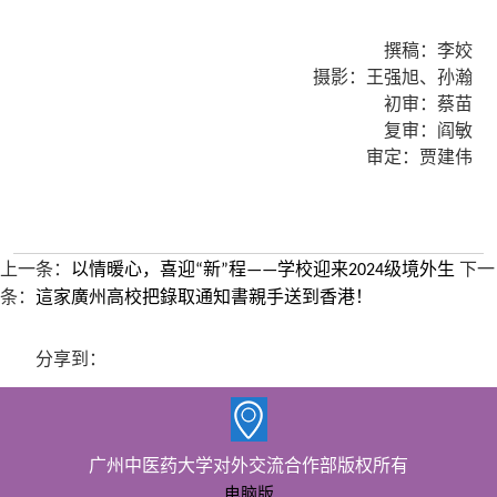
撰稿：李姣
摄影：王强旭、孙瀚
初审：蔡苗
复审：阎敏
审定：贾建伟
上一条：
以情暖心，喜迎“新”程——学校迎来2024级境外生
下一
条：
這家廣州高校把錄取通知書親手送到香港！
分享到：
广州中医药大学对外交流合作部版权所有
电脑版